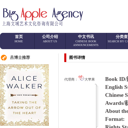
首页
公司介绍
中文书讯
分类查
HOME
ABOUT US
CHINESE BOOK
SEARCH BY C
ANNOUNCEMENTS
吕博士推荐
图书详情
Book I
代理商：
大苹果
Englis
Chines
Award
About t
Format:
Rights