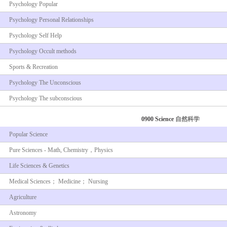
Psychology Popular
Psychology Personal Relationships
Psychology Self Help
Psychology Occult methods
Sports & Recreation
Psychology The Unconscious
Psychology The subconscious
0900 Science
自然科学
Popular Science
Pure Sciences - Math, Chemistry，Physics
Life Sciences & Genetics
Medical Sciences； Medicine； Nursing
Agriculture
Astronomy