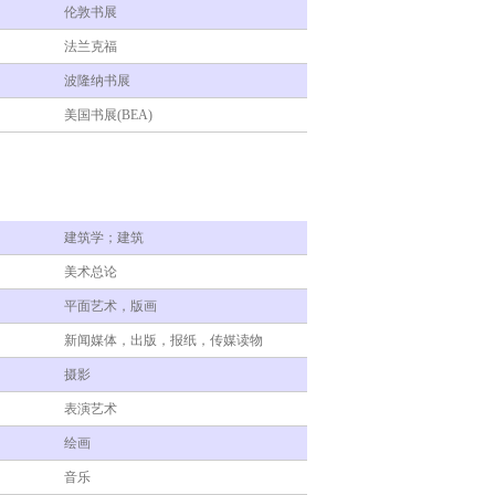
伦敦书展
法兰克福
波隆纳书展
美国书展(BEA)
建筑学；建筑
美术总论
平面艺术，版画
新闻媒体，出版，报纸，传媒读物
摄影
表演艺术
绘画
音乐