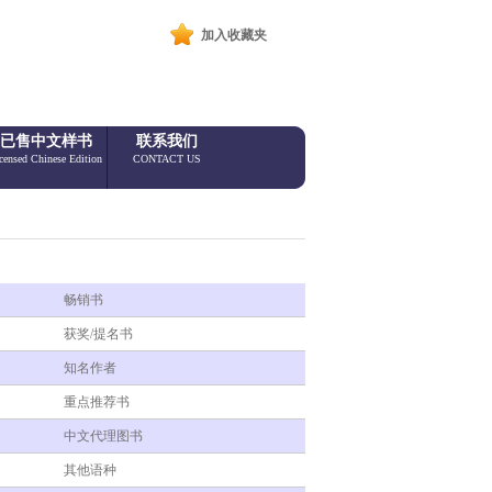
加入收藏夹
已售中文样书
联系我们
censed Chinese Edition
CONTACT US
畅销书
获奖/提名书
知名作者
重点推荐书
中文代理图书
其他语种