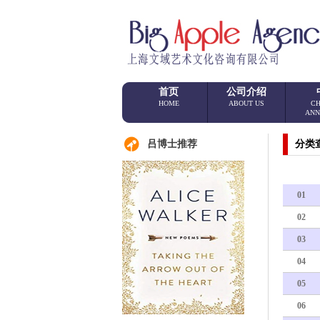
首页
公司介绍
HOME
ABOUT US
CH
ANN
吕博士推荐
分类
01
02
03
04
05
06