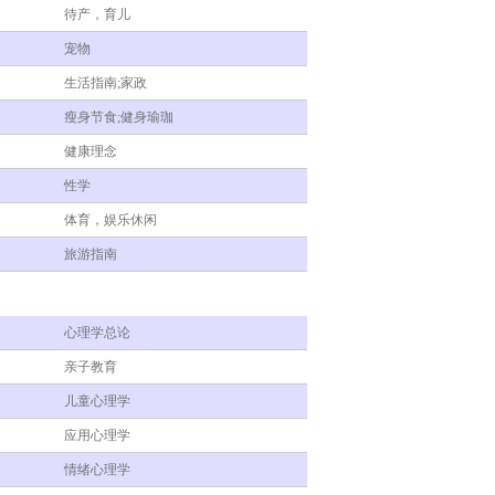
待产，育儿
宠物
生活指南;家政
瘦身节食;健身瑜珈
健康理念
性学
体育，娱乐休闲
旅游指南
心理学总论
亲子教育
儿童心理学
应用心理学
情绪心理学