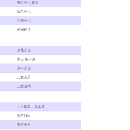
电影小说.剧本
情色小说
同志小说
民间神话
少儿小说
青/少年小说
少年小说
儿童画册
儿童读物
占卜星象，风水等
美容时尚
烹饪美食