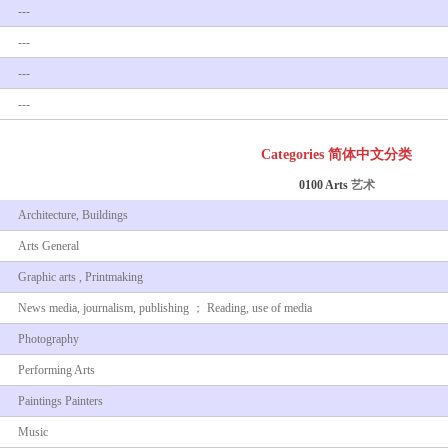
---
---
---
---
Categories 简体中文分类
0100 Arts
艺术
Architecture, Buildings
Arts General
Graphic arts , Printmaking
News media, journalism, publishing ； Reading, use of media
Photography
Performing Arts
Paintings Painters
Music