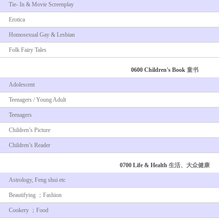
Tie- In & Movie Screenplay
Erotica
Homosexual Gay & Lesbian
Folk Fairy Tales
0600 Children's Book
童书
Adolescent
Teenagers / Young Adult
Teenagers
Children’s Picture
Children’s Reader
0700 Life & Health
生活、大众健康
Astrology, Feng shui etc
Beautifying ；Fashion
Cookery ；Food