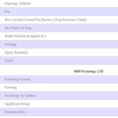
Expecting, Childcare
Pets
How to Guides General Non Business; Home Economics Family;
Diet Witness & Yoga
Health (Nutrition & regimen etc )
Sexology
Sports, Recreation
Travel
0800 Psychology
心理
Psychology General
Parenting
Psychology for Children
Applied psychology
Emotions drives