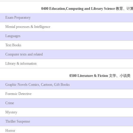
0400 Education,Computing and Library Science
教育、计
Exam Preparatory
Mental processes & Intelligence
Languages
Text Books
Computer texts and related
Library & information
0500 Literature & Fiction
文学、小说类
Graphic Novels Comics, Cartoon, Gift Books
Forensic Detective
Crime
Mystery
Thriller Suspense
Horror