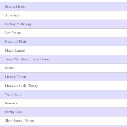
Science Fiction
Adventure
Fantasy Mythology
War Fiction
Historical Fiction
Magic-Legend
Travel Narratives ; Travel Diaries
Poetry
Literary Fiction
Literature Study ;Theory
Warm Story
Romance
Family Saga
Short Stories, Humor