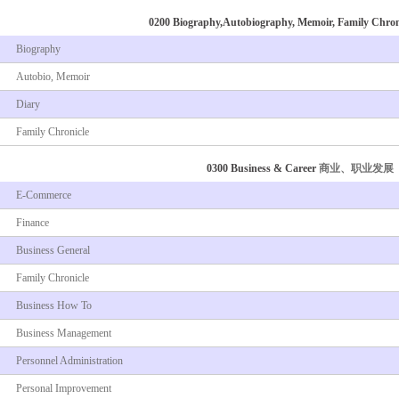
0200 Biography,Autobiography, Memoir, Family Chron
Biography
Autobio, Memoir
Diary
Family Chronicle
0300 Business & Career
商业、职业发展
E-Commerce
Finance
Business General
Family Chronicle
Business How To
Business Management
Personnel Administration
Personal Improvement