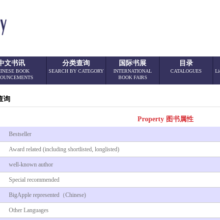
中文书讯
分类查询
国际书展
目录
INESE BOOK
SEARCH BY CATEGORY
INTERNATIONAL
CATALOGUES
Li
OUNCEMENTS
BOOK FAIRS
查询
Property 图书属性
Bestseller
Award related (including shortlisted, longlisted)
well-known author
Special recommended
BigApple represented（Chinese)
Other Languages