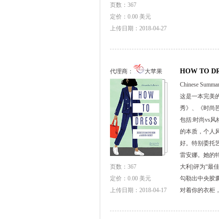
页数：367
定价：0.00 美元
上传日期：2018-04-27
HOW TO DR
代理商：
大苹果
Chinese Sum
这是一本完美
秀》、《时尚
包括:时尚v
的本质，个人
好。特别委托艺术
雷安娜。她的特
页数：367
大利)评为“最
定价：0.00 美元
勾勒出中央胶
上传日期：2018-04-17
对着你的衣柜，