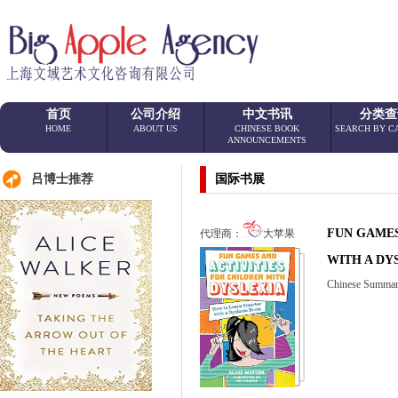
首页
公司介绍
中文书讯
分类查
HOME
ABOUT US
CHINESE BOOK
SEARCH BY C
ANNOUNCEMENTS
吕博士推荐
国际书展
FUN GAMES
代理商：
大苹果
WITH A DY
Chinese Sum