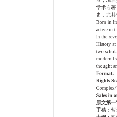
业，现居
学术专著
史，尤其
Born in Ir
active in 
in the rev
History at
two schol
modern Iran
thought a
Format:
Rights
Complex/
Sales i
原文第一
手稿：
暂