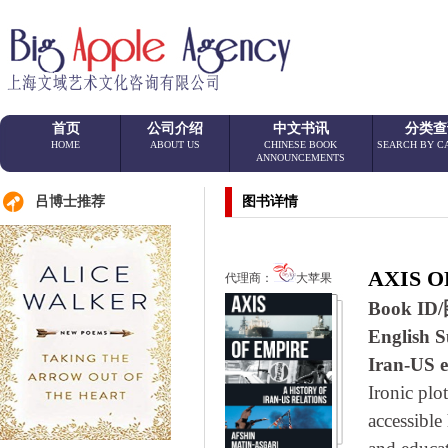
首页
公司介绍
中文书讯
分类查
HOME
ABOUT US
CHINESE BOOK
SEARCH BY C
ANNOUNCEMENTS
吕博士推荐
图书详情
AXIS O
代理商：
大苹果
Book I
Englis
Iran-US 
Ironic plo
accessible