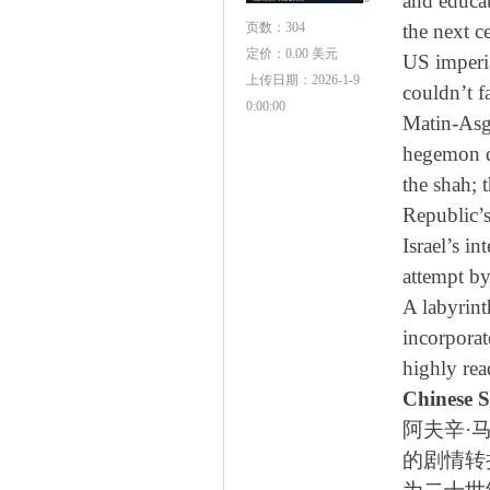
and educat
页数：
304
the next c
定价：
0.00 美元
US imperia
上传日期：
2026-1-9
couldn’t f
0:00:00
Matin-Asga
hegemon d
the shah; 
Republic’s
Israel’s i
attempt by
A labyrint
incorporat
highly rea
Chines
阿夫辛·
的剧情转