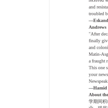
received 
and resist
troubled b
—Eskandar
Andrews
"After dec
finally gi
and coloni
Matin-Asga
a fraught 
This one s
your news
Newspeak
—Hamid Da
About t
学期间积