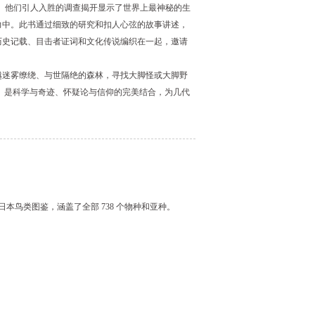
。他们引人入胜的调查揭开显示了世界上最神秘的生
力中。此书通过细致的研究和扣人心弦的故事讲述，
历史记载、目击者证词和文化传说编织在一起，邀请
越迷雾缭绕、与世隔绝的森林，寻找大脚怪或大脚野
》是科学与奇迹、怀疑论与信仰的完美结合，为几代
日本鸟类图鉴，涵盖了全部 738 个物种和亚种。