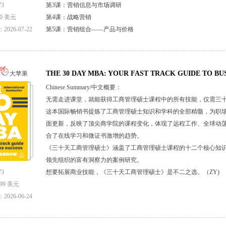
3
第3课：营销信息与市场调研
0 美元
第4课：战略营销
026-07-22
第5课：营销组合——产品与价格
第6课：营销组合——渠道
第7课：营销组合——促销
THE 30 DAY MBA: YOUR FAST TRACK GUIDE TO BUS
大苹果
通过本书，您将系统掌握市场营销领域的核心主题与核心概念，深
Chinese Summary/中文概要：
习成果。《营销七大要诀》是通往成功最快捷的途径。(Sandy)
无需走进课堂，就能获得工商管理硕士课程中的所有技能，仅需三
这本国际畅销书提炼了工商管理硕士知识和学科的全部精髓，为职
面更新，反映了顶尖商学院的课程变化，体现了远程工作、全球动
合了在线学习和微证书激增的趋势。
《三十天工商管理硕士》涵盖了工商管理硕士课程的十二个核心知
领先组织的富有洞察力的案例研究。
3
想要拓展商业技能，《三十天工商管理硕士》是不二之选。（ZY)
99 美元
026-06-24