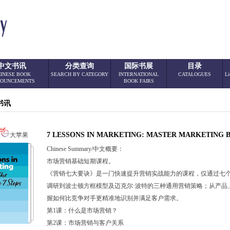
中文书讯
分类查询
国际书展
目录
INESE BOOK
SEARCH BY CATEGORY
INTERNATIONAL
CATALOGUES
Li
OUNCEMENTS
BOOK FAIRS
书讯
7 LESSONS IN MARKETING: MASTER MARKETING BA
大苹果
Chinese Summary/中文概要：
市场营销基础短期课程。
《营销七大要诀》是一门快速提升营销实战能力的课程，仅通过七
调研到波士顿方框模型及迈克尔·波特的三种通用营销策略；从产品
握如何比竞争对手更精准地识别并满足客户需求。
第1课：什么是市场营销？
第2课：市场营销与客户关系