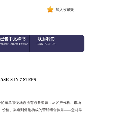
加入收藏夹
已售中文样书
联系我们
censed Chinese Edition
CONTACT US
SICS IN 7 STEPS
个简短章节便涵盖所有必备知识：从客户分析、市场
、价格、渠道到促销构成的营销组合体系——您将掌