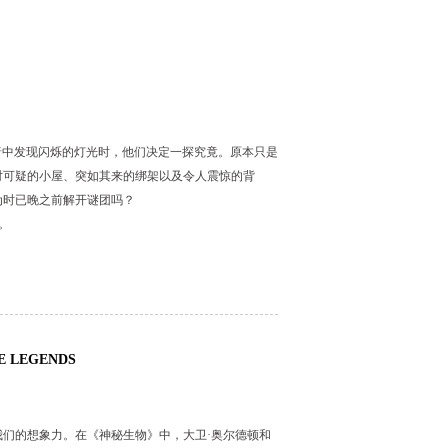
友在黑暗中发现闪烁的灯光时，他们决定一探究竟。原本只是
对可疑的小屋、突如其来的绑架以及令人震惊的背
为时已晚之前解开谜团吗？
品。
E LEGENDS
们的想象力。在《神秘生物》中，大卫·奥尔德顿和