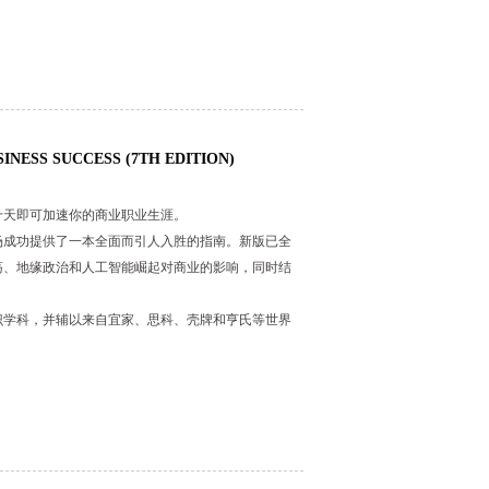
INESS SUCCESS (7TH EDITION)
入理解关键理论，并通过实践性与启发性练习检验学
十天即可加速你的商业职业生涯。
场成功提供了一本全面而引人入胜的指南。新版已全
荡、地缘政治和人工智能崛起对商业的影响，同时结
识学科，并辅以来自宜家、思科、壳牌和亨氏等世界