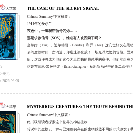
THE CASE OF THE SECRET SIGNAL
大苹果
Chinese Summary/中文概要：
1911年的爱尔兰
夜色中，一道秘密信号闪烁……
那是求救信号（SOS）。难道有人被囚禁了吗？
当蒂姆（Tim）、迪尔德丽（Deirdre）和乔（Joe）这几位好
乡间度假时的一次消遣，却迅速演变成了一场充满危险的冒险。面
叛，这或许将成为他们迄今为止面临的最棘手的案件。他们能赶在
3
这是布莱恩·加拉格尔（Brian Gallagher）精彩新系列中的第二部作
0 美元
026-06-09
MYSTERIOUS CREATURES: THE TRUTH BEHIND TH
大苹果
Chinese Summary/中文概要：
此书吸引读者探索这个世界的神秘生物
传说中的生物以一种与已知确实存在的生物截然不同的方式激发了我