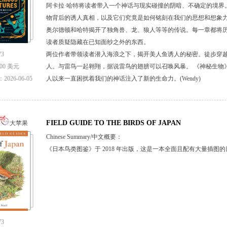
阿卡拉·哈特将读者带入一个神话与现实碰撞的阴暗、不确定的境界
物背后的诱人真相，以及它们究竟是如何铭刻在我们的思想和想象
奥尔德顿和哈特揭开了独角兽、龙、狼人等等的传说。每一章都将
读者质疑隐藏在已知面纱之外的东西。
3
两位作者带领读者潜入海浪之下，揭开美人鱼诱人的秘密。徒步穿
00 美元
人。与雷鸟一起翱翔，据说雷鸟的翅膀可以召唤风暴。 《神秘生物
026-06-05
人以来一直困扰着我们的神话注入了新的生命力。(Wendy)
FIELD GUIDE TO THE BIRDS OF JAPAN
大苹果
Chinese Summary/中文概要：
《日本鸟类图鉴》于 2018 年出版，这是一本全面且配有大量插图的
3